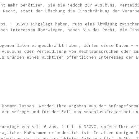
cht mehr benötigen, Sie sie jedoch zur Ausübung, Verteid
s Recht, statt der Löschung die Einschränkung der Verarb
Abs. 1 DSGVO eingelegt haben, muss eine Abwägung zwische
ssen Interessen überwiegen, haben Sie das Recht, die Ein
ogenen Daten eingeschränkt haben, dürfen diese Daten – v
 Ausübung oder Verteidigung von Rechtsansprüchen oder zu
us Gründen eines wichtigen öffentlichen Interesses der E
ukommen lassen, werden Ihre Angaben aus dem Anfrageformu
 der Anfrage und für den Fall von Anschlussfragen bei un
rundlage von Art. 6 Abs. 1 lit. b DSGVO, sofern Ihre Anf
raglicher Maßnahmen erforderlich ist. In allen übrigen F
arbeitung der an uns gerichteten Anfragen (Art. 6 Abs. 1