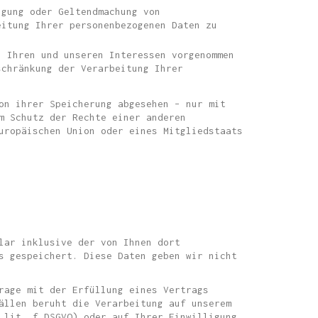
igung oder Geltendmachung von
eitung Ihrer personenbezogenen Daten zu
n Ihren und unseren Interessen vorgenommen
schränkung der Verarbeitung Ihrer
on ihrer Speicherung abgesehen – nur mit
m Schutz der Rechte einer anderen
uropäischen Union oder eines Mitgliedstaats
lar inklusive der von Ihnen dort
s gespeichert. Diese Daten geben wir nicht
rage mit der Erfüllung eines Vertrags
ällen beruht die Verarbeitung auf unserem
 lit. f DSGVO) oder auf Ihrer Einwilligung