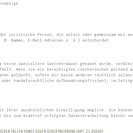
nsdesign
der juristische Person, die allein oder gemeinsam mit an
. B. Namen, E-Mail-Adressen o. Ä.) entscheidet.
g keine speziellere Speicherdauer genannt wurde, verblei
fällt. Wenn Sie ein berechtigtes Löschersuchen geltend m
aten gelöscht, sofern wir keine anderen rechtlich zuläss
 oder handelsrechtliche Aufbewahrungsfristen); im letztg
it Ihrer ausdrücklichen Einwilligung möglich. Sie können
r bis zum Widerruf erfolgten Datenverarbeitung bleibt vo
EREN FÄLLEN SOWIE GEGEN DIREKTWERBUNG (ART. 21 DSGVO)