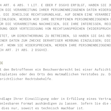
N ART. 6 ABS. 1 LIT. E ODER F DSGVO ERFOLGT, HABEN SIE J
EN DIE VERARBEITUNG IHRER PERSONENBEZOGENEN DATEN WIDERS
. DIE JEWEILIGE RECHTSGRUNDLAGE, AUF DENEN EINE VERARBEI
EINLEGEN, WERDEN WIR IHRE BETROFFENEN PERSONENBEZOGENEN 
ÜR DIE VERARBEITUNG NACHWEISEN, DIE IHRE INTERESSEN, REC
BUNG ODER VERTEIDIGUNG VON RECHTSANSPRÜCHEN (WIDERSPRUCH
ITET, UM DIREKTWERBUNG ZU BETREIBEN, SO HABEN SIE DAS RE
ENER DATEN ZUM ZWECKE DERARTIGER WERBUNG EINZULEGEN; DIE
HT. WENN SIE WIDERSPRECHEN, WERDEN IHRE PERSONENBEZOGENE
CH ART. 21 ABS. 2 DSGVO).
DE
t den Betroffenen ein Beschwerderecht bei einer Aufsicht
tsplatzes oder des Orts des mutmaßlichen Verstoßes zu. D
erichtlicher Rechtsbehelfe.
ndlage Ihrer Einwilligung oder in Erfüllung eines Vertra
enlesbaren Format aushändigen zu lassen. Sofern Sie die 
 dies nur, soweit es technisch machbar ist.