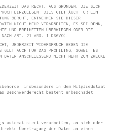
EDERZEIT DAS RECHT, AUS GRÜNDEN, DIE SICH
PRUCH EINZULEGEN; DIES GILT AUCH FÜR EIN
TUNG BERUHT, ENTNEHMEN SIE DIESER
DATEN NICHT MEHR VERARBEITEN, ES SEI DENN,
HTE UND FREIHEITEN ÜBERWIEGEN ODER DIE
 NACH ART. 21 ABS. 1 DSGVO).
CHT, JEDERZEIT WIDERSPRUCH GEGEN DIE
S GILT AUCH FÜR DAS PROFILING, SOWEIT ES
N DATEN ANSCHLIESSEND NICHT MEHR ZUM ZWECKE
sbehörde, insbesondere in dem Mitgliedstaat
as Beschwerderecht besteht unbeschadet
gs automatisiert verarbeiten, an sich oder
direkte Übertragung der Daten an einen